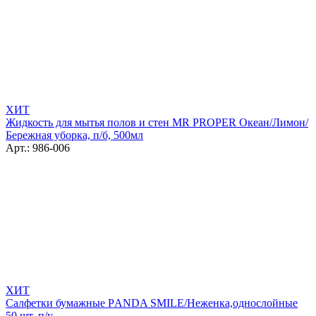
ХИТ
Жидкость для мытья полов и стен MR PROPER Океан/Лимон/
Бережная уборка, п/б, 500мл
Арт.: 986-006
ХИТ
Салфетки бумажные РANDA SMILE/Неженка,однослойные
50 шт, п/у