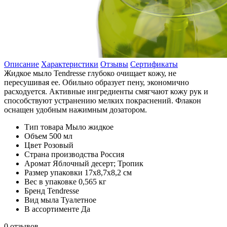
Описание
Характеристики
Отзывы
Сертификаты
Жидкое мыло Tendresse глубоко очищает кожу, не
пересушивая ее. Обильно образует пену, экономично
расходуется. Активные ингредиенты смягчают кожу рук и
способствуют устранению мелких покраснений. Флакон
оснащен удобным нажимным дозатором.
Тип товара
Мыло жидкое
Объем
500 мл
Цвет
Розовый
Страна производства
Россия
Аромат
Яблочный десерт; Тропик
Размер упаковки
17х8,7х8,2 см
Вес в упаковке
0,565 кг
Бренд
Tendresse
Вид мыла
Туалетное
В ассортименте
Да
0 отзывов