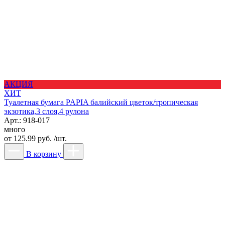
АКЦИЯ
ХИТ
Туалетная бумага PAPIA балийский цветок/тропическая
экзотика,3 слоя,4 рулона
Арт.: 918-017
много
от
125.99 руб. /шт.
В корзину