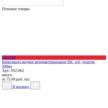
Похожие товары
АКЦИЯ
Крем-мыло жидкое антибактериальное RK, п/б, дозатор,
500мл
Арт.: 952-062
много
от
75.99 руб. /шт.
В корзину