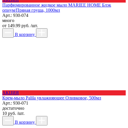
Парфюмированное жидкое мыло MARIEE HOME Блэк
опиум/Пряная груша, 1000мл
Арт.: 930-074
много
от
149.99 руб. /шт.
В корзину
АКЦИЯ
Крем-мыло Рalila увлажняющее Оливковое, 500мл
Арт.: 930-071
достаточно
10 руб. /шт.
В корзину