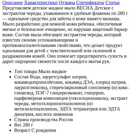
Описание
Характеристики
Отзывы
Сертификаты
Статьи
Представляем детское жидкое мыло ВЕСНА Детское с
экстрактом череды, упакованное в удобные флаконы по 280 г
— идеальное средство для заботы о коже вашего малыша.
Мыло разработано для нежной кожи ребенка, обеспечивая
мягкое и безопасное очищение, не нарушая защитный барьер
кожи. Состав мыла обогащен экстрактом череды, который
известен своими успокаивающими и
противовоспалительными свойствами, что делает продукт
идеальным для детей с чувствительной или склонной к
раздражениям кожей. Оно помогает предотвратить сухость и
дарит ощущение свежести после каждого мытья рук.
Тип товара
Мыло жидкое
Состав
Вода, лауретсульфат натрия,
кокамидопропилбетаин, кокамид ДЭА, хлорид натрия,
лаурилглюкозид, стирен/акриловый сополимер (и) коко-
глюкозид, ПЭГ-7 глицерилкокоат, глицерин,
парфюмерная композиция (гексилциннамаль), экстракт
череды, метилхлороизотиазолинон (и)
метилизотиазолинон, ЭДТА тетранатрия или ЭДТА
динатрия, кислота лимонная
Страна производства
Россия
Вес
280 г
Возраст
С рождения