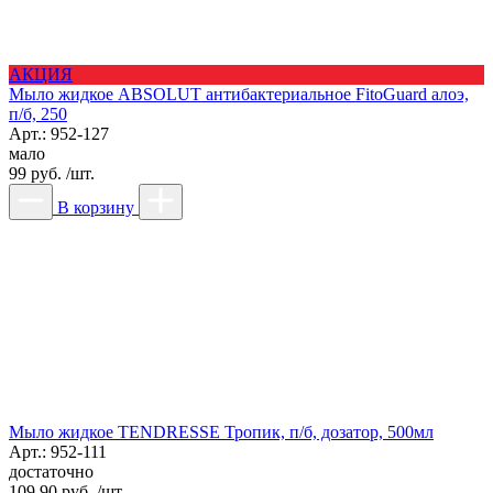
АКЦИЯ
Мыло жидкое ABSOLUT антибактериальное FitoGuard алоэ,
п/б, 250
Арт.: 952-127
мало
99 руб. /шт.
В корзину
Мыло жидкое TENDRESSE Тропик, п/б, дозатор, 500мл
Арт.: 952-111
достаточно
109.90 руб. /шт.