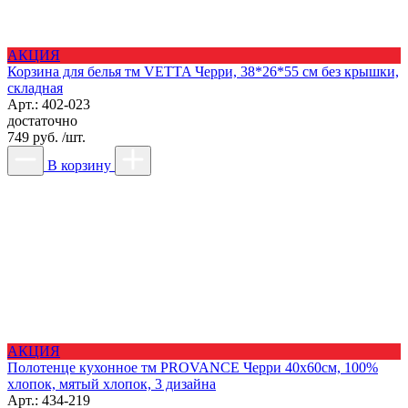
АКЦИЯ
Корзина для белья тм VETTA Черри, 38*26*55 см без крышки,
складная
Арт.: 402-023
достаточно
749 руб. /шт.
В корзину
АКЦИЯ
Полотенце кухонное тм PROVANCE Черри 40х60см, 100%
хлопок, мятый хлопок, 3 дизайна
Арт.: 434-219