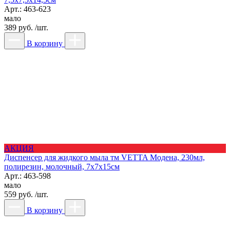
Арт.: 463-623
мало
389 руб. /шт.
В корзину
АКЦИЯ
Диспенсер для жидкого мыла тм VETTA Модена, 230мл,
полирезин, молочный, 7x7x15см
Арт.: 463-598
мало
559 руб. /шт.
В корзину