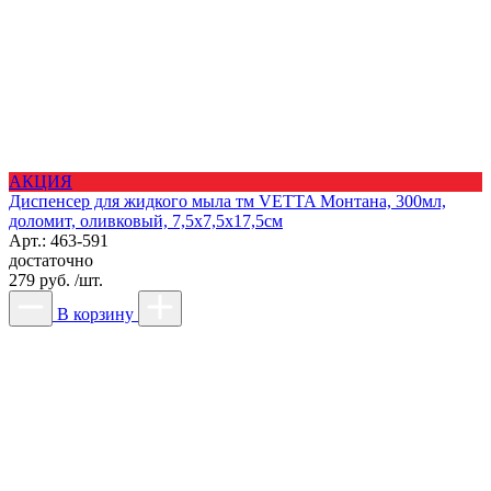
АКЦИЯ
Диспенсер для жидкого мыла тм VETTA Монтана, 300мл,
доломит, оливковый, 7,5х7,5х17,5см
Арт.: 463-591
достаточно
279 руб. /шт.
В корзину