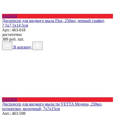
АКЦИЯ
Диспенсер для жидкого мыла Flux, 250мл, черный графит,
7,5х7,5х14,5см
Арт.: 463-618
достаточно
389 руб. /шт.
В корзину
АКЦИЯ
Диспенсер для жидкого мыла тм VETTA Модена, 230мл,
полирезин, молочный, 7x7x15см
Арт.: 463-598