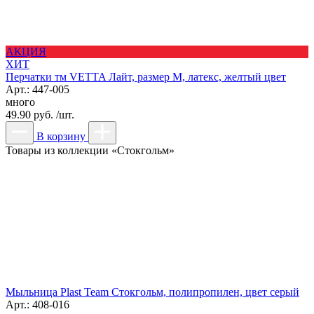
АКЦИЯ
ХИТ
Перчатки тм VETTA Лайт, размер M, латекс, желтый цвет
Арт.: 447-005
много
49.90 руб. /шт.
В корзину
Товары из коллекции «Стокгольм»
Мыльница Plast Team Стокгольм, полипропилен, цвет серый
Арт.: 408-016