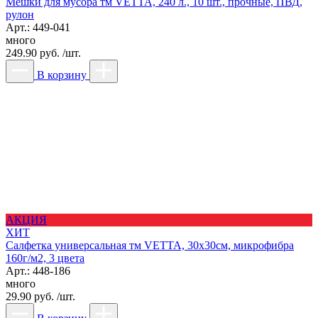
Мешки для мусора тм VETTA, 240 л., 10 шт., прочные, ПВД,
рулон
Арт.: 449-041
много
249.90 руб. /шт.
В корзину
АКЦИЯ
ХИТ
Салфетка универсальная тм VETTA, 30х30см, микрофибра
160г/м2, 3 цвета
Арт.: 448-186
много
29.90 руб. /шт.