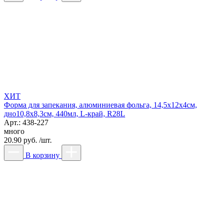
ХИТ
Форма для запекания, алюминиевая фольга, 14,5х12х4см,
дно10,8х8,3см, 440мл, L-край, R28L
Арт.: 438-227
много
20.90 руб. /шт.
В корзину