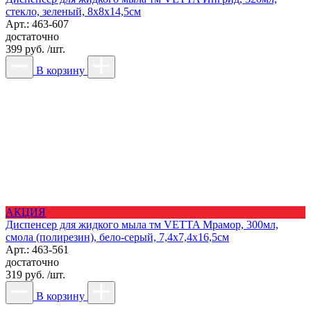
стекло, зеленый, 8x8x14,5см
Арт.: 463-607
достаточно
399 руб. /шт.
В корзину
АКЦИЯ
Диспенсер для жидкого мыла тм VETTA Мрамор, 300мл,
смола (полирезин), бело-серый, 7,4x7,4x16,5см
Арт.: 463-561
достаточно
319 руб. /шт.
В корзину