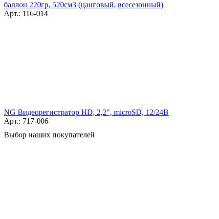
баллон 220гр, 520см3 (цанговый, всесезонный)
Арт.: 116-014
NG Видеорегистратор HD, 2,2", microSD, 12/24В
Арт.: 717-006
Выбор наших покупателей