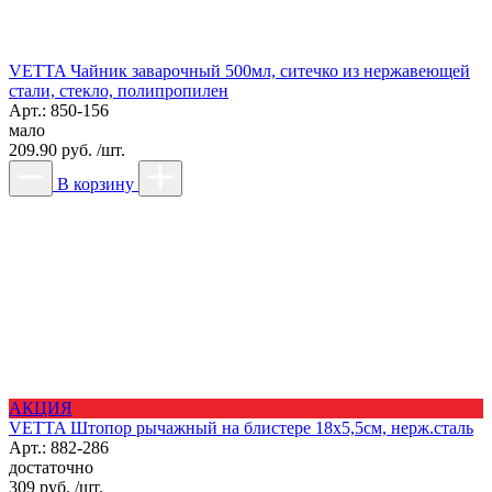
VETTA Чайник заварочный 500мл, ситечко из нержавеющей
стали, стекло, полипропилен
Арт.: 850-156
мало
209.90 руб. /шт.
В корзину
АКЦИЯ
VETTA Штопор рычажный на блистере 18х5,5см, нерж.сталь
Арт.: 882-286
достаточно
309 руб. /шт.