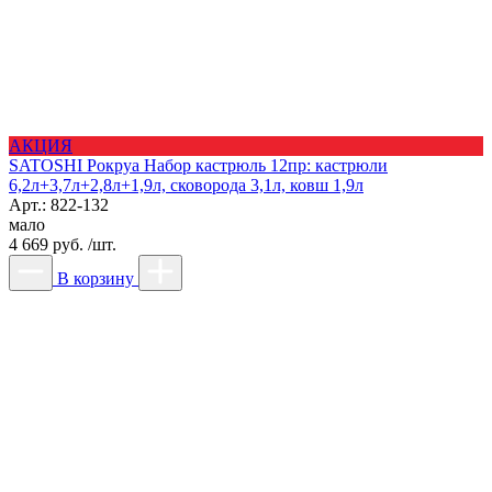
АКЦИЯ
SATOSHI Рокруа Набор кастрюль 12пр: кастрюли
6,2л+3,7л+2,8л+1,9л, сковорода 3,1л, ковш 1,9л
Арт.: 822-132
мало
4 669 руб. /шт.
В корзину