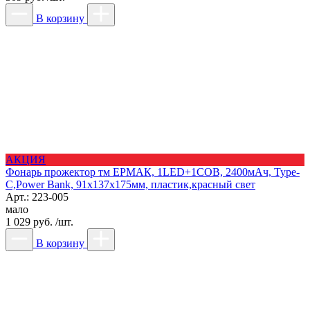
В корзину
АКЦИЯ
Фонарь прожектор тм ЕРМАК, 1LED+1COB, 2400мАч, Type-
C,Power Bank, 91х137х175мм, пластик,красный свет
Арт.: 223-005
мало
1 029 руб. /шт.
В корзину