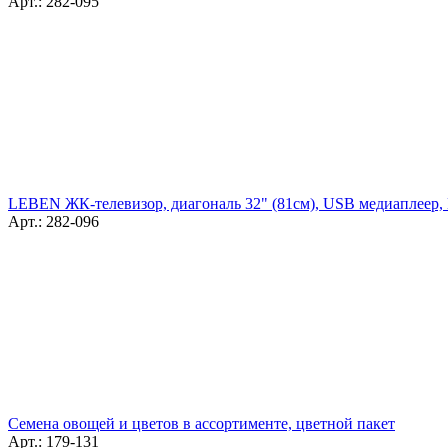
Арт.: 282-095
LEBEN ЖК-телевизор, диагональ 32" (81см), USB медиаплеер,
Арт.: 282-096
Семена овощей и цветов в ассортименте, цветной пакет
Арт.: 179-131