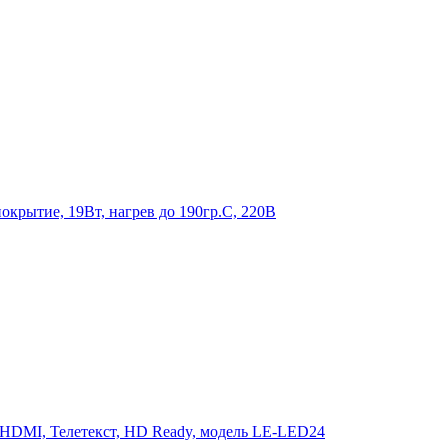
крытие, 19Вт, нагрев до 190гр.С, 220В
 HDMI, Телетекст, HD Ready, модель LE-LED24