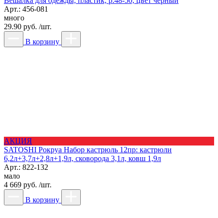
Вешалка для одежды, пластик, р.48-50, цвет черный
Арт.: 456-081
много
29.90 руб. /шт.
В корзину
АКЦИЯ
SATOSHI Рокруа Набор кастрюль 12пр: кастрюли
6,2л+3,7л+2,8л+1,9л, сковорода 3,1л, ковш 1,9л
Арт.: 822-132
мало
4 669 руб. /шт.
В корзину