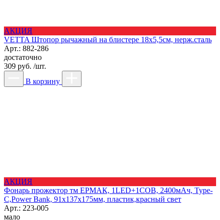
АКЦИЯ
VETTA Штопор рычажный на блистере 18х5,5см, нерж.сталь
Арт.: 882-286
достаточно
309 руб. /шт.
В корзину
АКЦИЯ
Фонарь прожектор тм ЕРМАК, 1LED+1COB, 2400мАч, Type-
C,Power Bank, 91х137х175мм, пластик,красный свет
Арт.: 223-005
мало