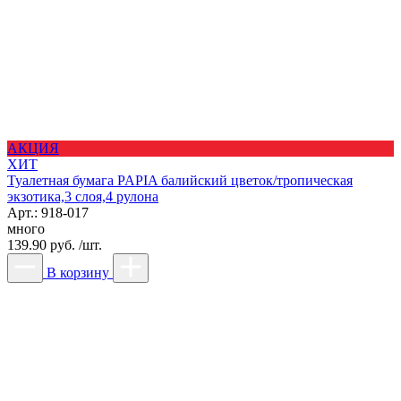
АКЦИЯ
ХИТ
Туалетная бумага PAPIA балийский цветок/тропическая
экзотика,3 слоя,4 рулона
Арт.: 918-017
много
139.90 руб. /шт.
В корзину