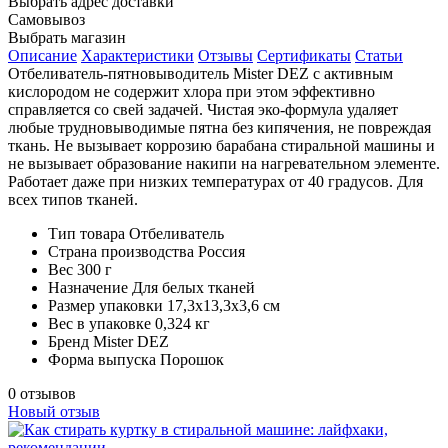
Выбрать адрес доставки
Самовывоз
Выбрать магазин
Описание
Характеристики
Отзывы
Сертификаты
Статьи
Отбеливатель-пятновыводитель Mister DEZ с активным
кислородом не содержит хлора при этом эффективно
справляется со свей задачей. Чистая эко-формула удаляет
любые трудновыводимые пятна без кипячения, не повреждая
ткань. Не вызывает коррозию барабана стиральной машины и
не вызывает образование накипи на нагревательном элементе.
Работает даже при низких температурах от 40 градусов. Для
всех типов тканей.
Тип товара
Отбеливатель
Страна производства
Россия
Вес
300 г
Назначение
Для белых тканей
Размер упаковки
17,3х13,3х3,6 см
Вес в упаковке
0,324 кг
Бренд
Mister DEZ
Форма выпуска
Порошок
0 отзывов
Новый отзыв