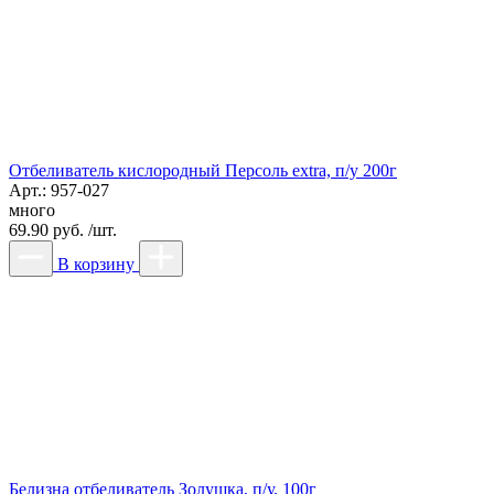
Отбеливатель кислородный Персоль extra, п/у 200г
Арт.: 957-027
много
69.90 руб. /шт.
В корзину
Белизна отбеливатель Золушка, п/у, 100г