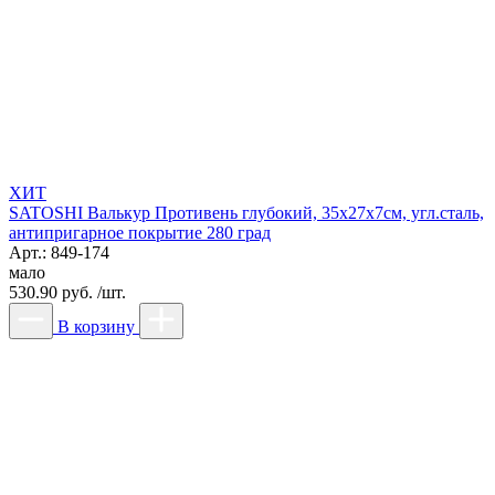
ХИТ
SATOSHI Валькур Противень глубокий, 35х27х7см, угл.сталь,
антипригарное покрытие 280 град
Арт.: 849-174
мало
530.90 руб. /шт.
В корзину