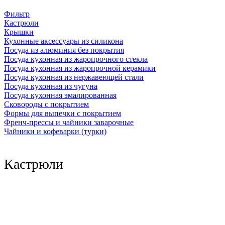
Фильтр
Кастрюли
Крышки
Кухонные аксессуары из силикона
Посуда из алюминия без покрытия
Посуда кухонная из жаропрочного стекла
Посуда кухонная из жаропрочной керамики
Посуда кухонная из нержавеющей стали
Посуда кухонная из чугуна
Посуда кухонная эмалированная
Сковороды с покрытием
Формы для выпечки с покрытием
Френч-прессы и чайники заварочные
Чайники и кофеварки (турки)
Кастрюли