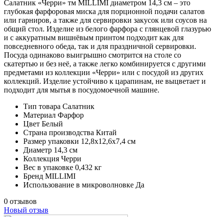
Салатник «Черри» тм MILLIMI диаметром 14,3 см – это
глубокая фарфоровая миска для порционной подачи салатов
или гарниров, а также для сервировки закусок или соусов на
общий стол. Изделие из белого фарфора с глянцевой глазурью
и с аккуратным вишнёвым принтом подходит как для
повседневного обеда, так и для праздничной сервировки.
Посуда одинаково выигрышно смотрится на столе со
скатертью и без неё, а также легко комбинируется с другими
предметами из коллекции «Черри» или с посудой из других
коллекций. Изделие устойчиво к царапинам, не выцветает и
подходит для мытья в посудомоечной машине.
Тип товара
Салатник
Материал
Фарфор
Цвет
Белый
Страна производства
Китай
Размер упаковки
12,8х12,6х7,4 см
Диаметр
14,3 см
Коллекция
Черри
Вес в упаковке
0,432 кг
Бренд
MILLIMI
Использование в микроволновке
Да
0 отзывов
Новый отзыв