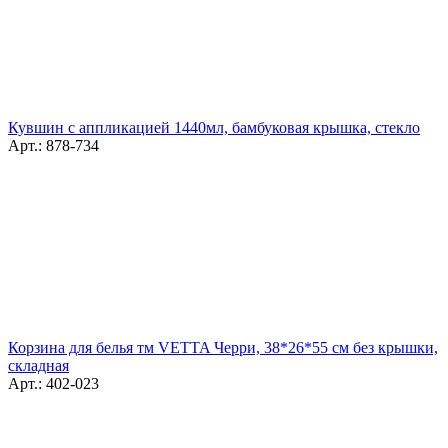
Кувшин с аппликацией 1440мл, бамбуковая крышка, стекло
Арт.: 878-734
Корзина для белья тм VETTA Черри, 38*26*55 см без крышки,
складная
Арт.: 402-023