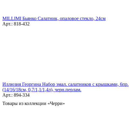
MILLIMI Бьянко Салатник, опаловое стекло, 24см
Арт.: 818-432
Иллюзия Георгина Набор эмал. салатников с крышками, 6пр.
(14/16/18см, 0,7/1,1/1,4л), черн.перлам.
Арт.: 894-334
Товары из коллекции «Черри»