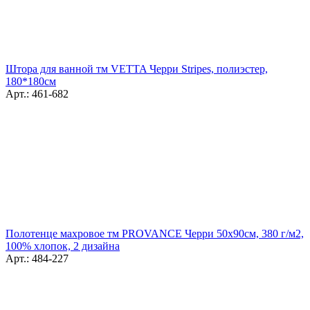
Штора для ванной тм VETTA Черри Stripes, полиэстер,
180*180см
Арт.: 461-682
Полотенце махровое тм PROVANCE Черри 50х90см, 380 г/м2,
100% хлопок, 2 дизайна
Арт.: 484-227