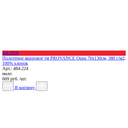
АКЦИЯ
Полотенце махровое тм PROVANCE Орра 70х130см, 380 г/м2,
100% хлопок
Арт.: 484-224
мало
669 руб. /шт.
В корзину