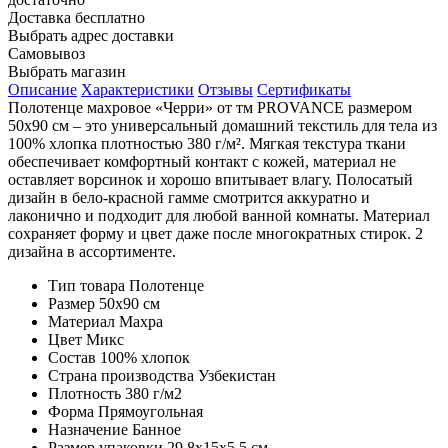
Доставка
бесплатно
Выбрать адрес доставки
Самовывоз
Выбрать магазин
Описание
Характеристики
Отзывы
Сертификаты
Полотенце махровое «Черри» от тм PROVANCE размером
50х90 см – это универсальный домашний текстиль для тела из
100% хлопка плотностью 380 г/м². Мягкая текстура ткани
обеспечивает комфортный контакт с кожей, материал не
оставляет ворсинок и хорошо впитывает влагу. Полосатый
дизайн в бело-красной гамме смотрится аккуратно и
лаконично и подходит для любой ванной комнаты. Материал
сохраняет форму и цвет даже после многократных стирок. 2
дизайна в ассортименте.
Тип товара
Полотенце
Размер
50х90 см
Материал
Махра
Цвет
Микс
Состав
100% хлопок
Страна производства
Узбекистан
Плотность
380 г/м2
Форма
Прямоугольная
Назначение
Банное
Размер упаковки
29,8х15х5,5 см