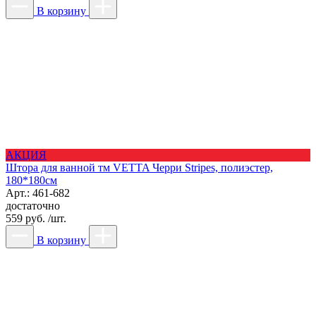
В корзину
АКЦИЯ
Штора для ванной тм VETTA Черри Stripes, полиэстер,
180*180см
Арт.: 461-682
достаточно
559 руб. /шт.
В корзину