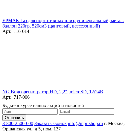
ЕРМАК Газ для портативных плит, универсальный, метал.
баллон 220гр, 520см3 (цанговый, всесезонный)
Арт.: 116-014
NG Видеорегистратор HD, 2,2", microSD, 12/24В
Арт.: 717-006
Будьте в курсе наших акций и новостей
8-800-2500-600
Заказать звонок
info@mpr-shop.ru
г. Москва,
Оршанская ул., д 5, пом. 137