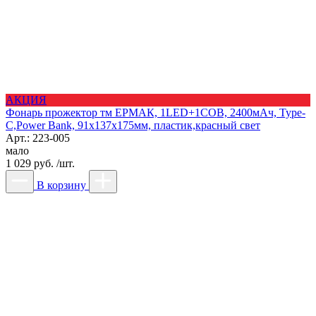
АКЦИЯ
Фонарь прожектор тм ЕРМАК, 1LED+1COB, 2400мАч, Type-
C,Power Bank, 91х137х175мм, пластик,красный свет
Арт.: 223-005
мало
1 029 руб. /шт.
В корзину