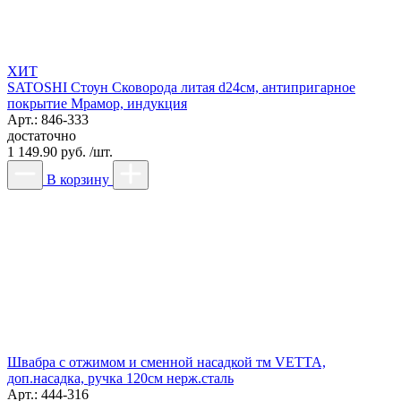
ХИТ
SATOSHI Стоун Сковорода литая d24см, антипригарное
покрытие Мрамор, индукция
Арт.: 846-333
достаточно
1 149.90 руб. /шт.
В корзину
Швабра с отжимом и сменной насадкой тм VETTA,
доп.насадка, ручка 120см нерж.сталь
Арт.: 444-316