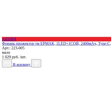
АКЦИЯ
Фонарь прожектор тм ЕРМАК, 1LED+1COB, 2400мАч, Type-C,P
Арт.: 223-005
мало
1 029 руб. /шт.
В корзину