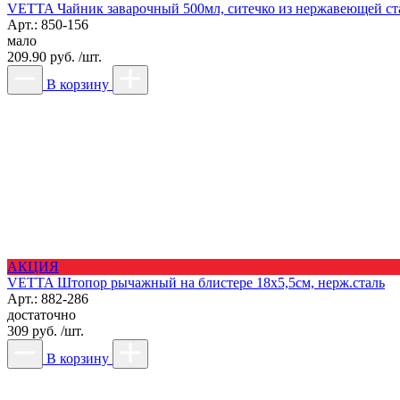
VETTA Чайник заварочный 500мл, ситечко из нержавеющей ста
Арт.: 850-156
мало
209.90 руб. /шт.
В корзину
АКЦИЯ
VETTA Штопор рычажный на блистере 18х5,5см, нерж.сталь
Арт.: 882-286
достаточно
309 руб. /шт.
В корзину