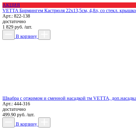
АКЦИЯ
VETTA Бирмингем Кастрюля 22х13,5см, 4,8л, со стекл. крышк
Арт.: 822-138
достаточно
1 829 руб. /шт.
В корзину
Швабра с отжимом и сменной насадкой тм VETTA, доп.насадка,
Арт.: 444-316
достаточно
499.90 руб. /шт.
В корзину