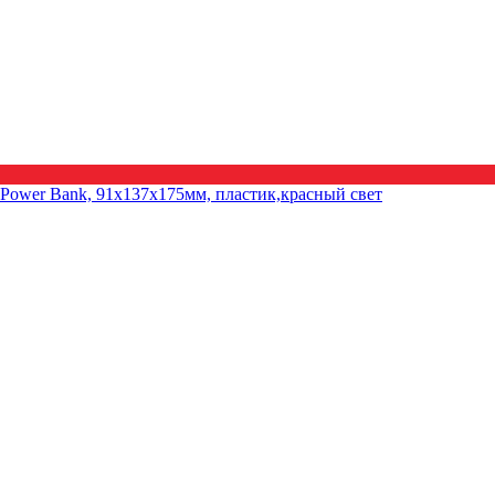
ower Bank, 91х137х175мм, пластик,красный свет