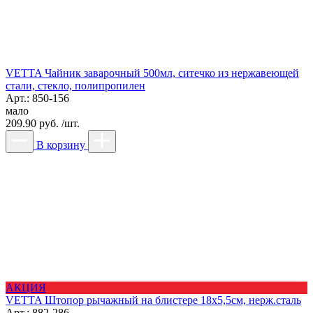
VETTA Чайник заварочный 500мл, ситечко из нержавеющей
стали, стекло, полипропилен
Арт.: 850-156
мало
209.90 руб. /шт.
В корзину
АКЦИЯ
VETTA Штопор рычажный на блистере 18х5,5см, нерж.сталь
Арт.: 882-286