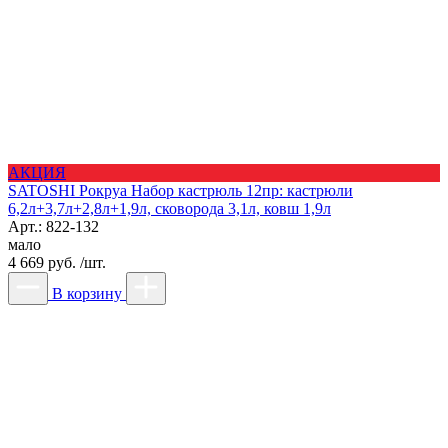
АКЦИЯ
SATOSHI Рокруа Набор кастрюль 12пр: кастрюли
6,2л+3,7л+2,8л+1,9л, сковорода 3,1л, ковш 1,9л
Арт.: 822-132
мало
4 669 руб. /шт.
В корзину