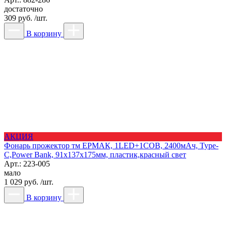
достаточно
309 руб. /шт.
В корзину
АКЦИЯ
Фонарь прожектор тм ЕРМАК, 1LED+1COB, 2400мАч, Type-
C,Power Bank, 91х137х175мм, пластик,красный свет
Арт.: 223-005
мало
1 029 руб. /шт.
В корзину