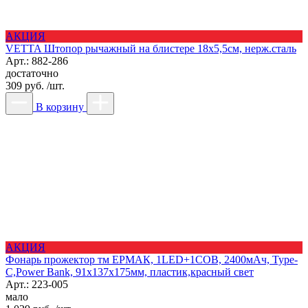
АКЦИЯ
VETTA Штопор рычажный на блистере 18х5,5см, нерж.сталь
Арт.: 882-286
достаточно
309 руб. /шт.
В корзину
АКЦИЯ
Фонарь прожектор тм ЕРМАК, 1LED+1COB, 2400мАч, Type-
C,Power Bank, 91х137х175мм, пластик,красный свет
Арт.: 223-005
мало