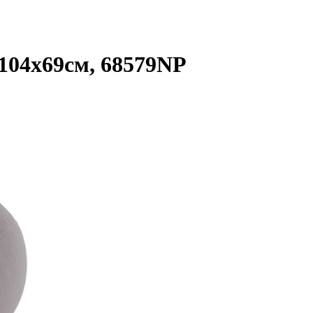
104х69см, 68579NP