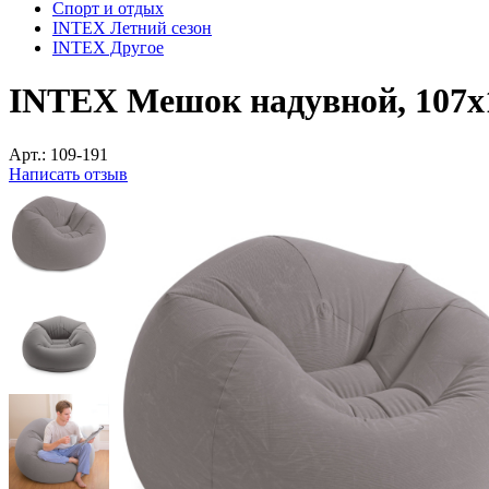
Спорт и отдых
INTEX Летний сезон
INTEX Другое
INTEX Мешок надувной, 107х
Арт.:
109-191
Написать отзыв