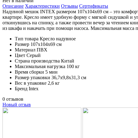
Нет в наличии
Описание
Характеристики
Отзывы
Сертификаты
Надувной мешок INTEX размером 107х104х69 см – это комфортн
квартире. Кресло имеет удобную форму с мягкой сидушкой и у
откинувшись на спинку, а также провести вечер за чтением кн
из шкафа и накачать при помощи насоса. Максимальная масса по
Тип товара
Кресло надувное
Размер
107х104х69 см
Материал
ПВХ
Цвет
Серый
Страна производства
Китай
Максимальная нагрузка
100 кг
Время сборки
5 мин
Размер упаковки
36,7х9,8х31,3 см
Вес в упаковке
2,6 кг
Бренд
Intex
0 отзывов
Новый отзыв