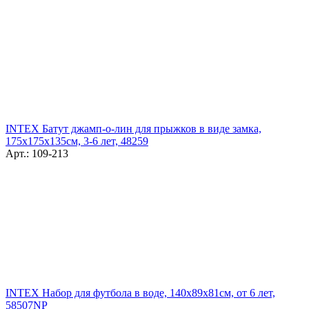
INTEX Батут джамп-о-лин для прыжков в виде замка,
175х175х135см, 3-6 лет, 48259
Арт.: 109-213
INTEX Набор для футбола в воде, 140х89х81см, от 6 лет,
58507NP