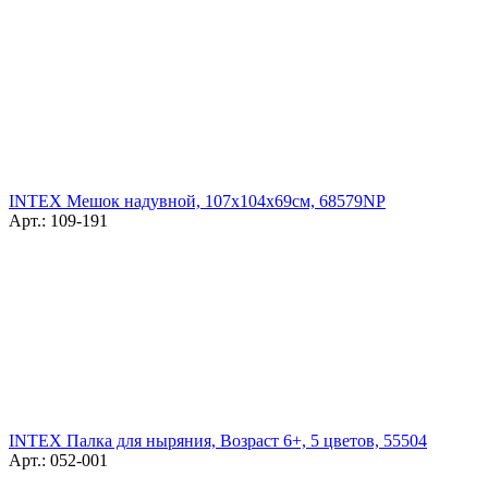
INTEX Мешок надувной, 107х104х69см, 68579NP
Арт.: 109-191
INTEX Палка для ныряния, Возраст 6+, 5 цветов, 55504
Арт.: 052-001