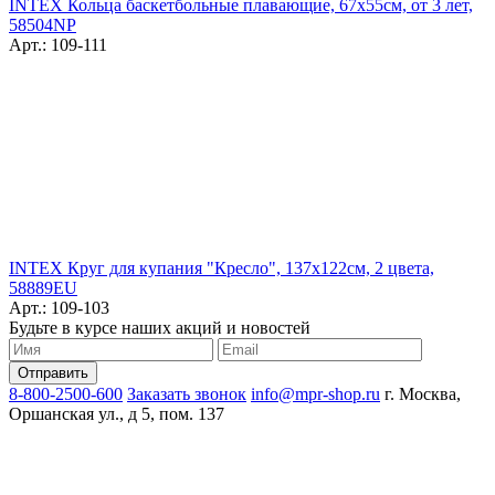
INTEX Кольца баскетбольные плавающие, 67х55см, от 3 лет,
58504NP
Арт.: 109-111
INTEX Круг для купания "Кресло", 137х122см, 2 цвета,
58889EU
Арт.: 109-103
Будьте в курсе наших акций и новостей
8-800-2500-600
Заказать звонок
info@mpr-shop.ru
г. Москва,
Оршанская ул., д 5, пом. 137