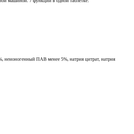
ной машиной. 7 функций в одной таблетке:
%, неионогенный ПАВ менее 5%, натрия цитрат, натрия