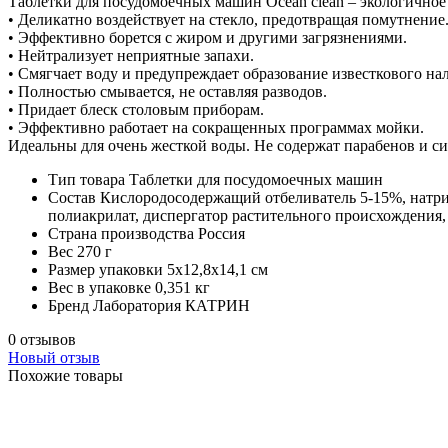
Таблетки для посудомоечных машин Ocean clean – экологичное 
• Деликатно воздействует на стекло, предотвращая помутнение
• Эффективно борется с жиром и другими загрязнениями.
• Нейтрализует неприятные запахи.
• Смягчает воду и предупреждает образование известкового на
• Полностью смывается, не оставляя разводов.
• Придает блеск столовым приборам.
• Эффективно работает на сокращенных программах мойки.
Идеальны для очень жесткой воды. Не содержат парабенов и си
Тип товара
Таблетки для посудомоечных машин
Состав
Кислородосодержащий отбеливатель 5-15%, натри
полиакрилат, диспергатор растительного происхождения, 
Страна производства
Россия
Вес
270 г
Размер упаковки
5х12,8х14,1 см
Вес в упаковке
0,351 кг
Бренд
Лаборатория КАТРИН
0 отзывов
Новый отзыв
Похожие товары