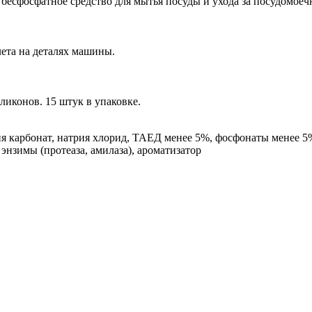
бесфосфатное средство для мытья посуды и ухода за посудомоеч
.
лета на деталях машины.
ликонов. 15 штук в упаковке.
я карбонат, натрия хлорид, ТАЕД менее 5%, фосфонаты менее 5
энзимы (протеаза, амилаза), ароматизатор