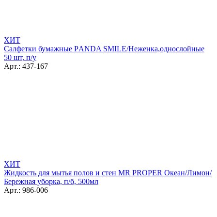
ХИТ
Салфетки бумажные РANDA SMILE/Неженка,однослойные
50 шт, п/у
Арт.: 437-167
ХИТ
Жидкость для мытья полов и стен MR PROPER Океан/Лимон/
Бережная уборка, п/б, 500мл
Арт.: 986-006