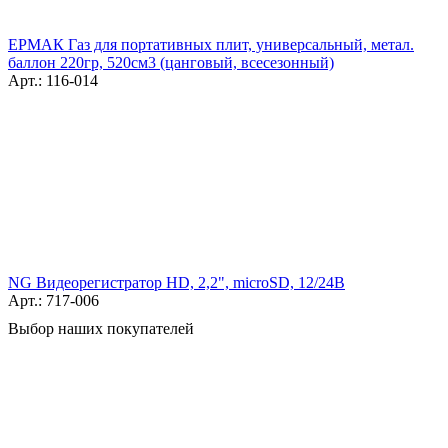
ЕРМАК Газ для портативных плит, универсальный, метал.
баллон 220гр, 520см3 (цанговый, всесезонный)
Арт.: 116-014
NG Видеорегистратор HD, 2,2", microSD, 12/24В
Арт.: 717-006
Выбор наших покупателей