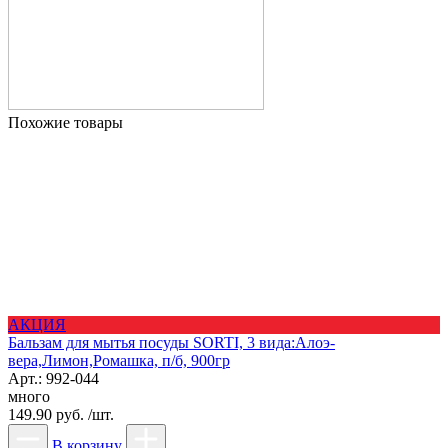
Похожие товары
АКЦИЯ
Бальзам для мытья посуды SORTI, 3 вида:Алоэ-
вера,Лимон,Ромашка, п/б, 900гр
Арт.: 992-044
много
149.90 руб. /шт.
В корзину