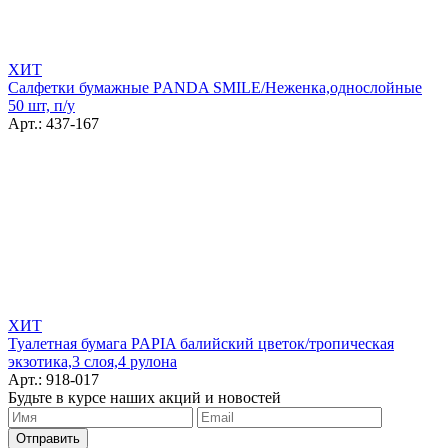
ХИТ
Салфетки бумажные РANDA SMILE/Неженка,однослойные
50 шт, п/у
Арт.: 437-167
ХИТ
Туалетная бумага PAPIA балийский цветок/тропическая
экзотика,3 слоя,4 рулона
Арт.: 918-017
Будьте в курсе наших акций и новостей