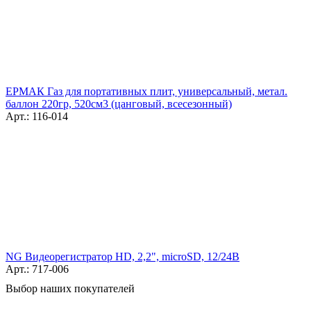
ЕРМАК Газ для портативных плит, универсальный, метал.
баллон 220гр, 520см3 (цанговый, всесезонный)
Арт.: 116-014
NG Видеорегистратор HD, 2,2", microSD, 12/24В
Арт.: 717-006
Выбор наших покупателей