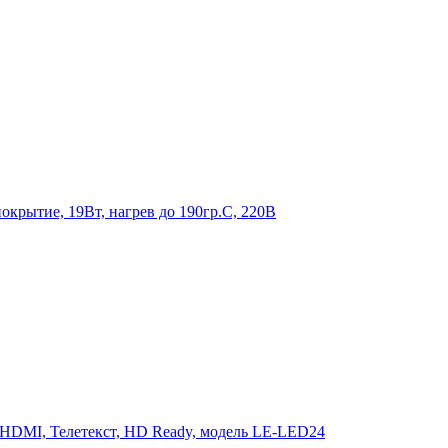
крытие, 19Вт, нагрев до 190гр.С, 220В
 HDMI, Телетекст, HD Ready, модель LE-LED24