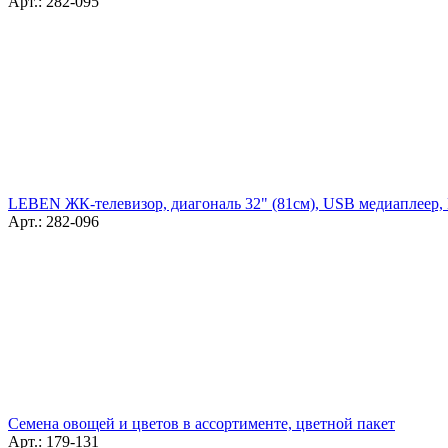
Арт.: 282-095
LEBEN ЖК-телевизор, диагональ 32" (81см), USB медиаплеер,
Арт.: 282-096
Семена овощей и цветов в ассортименте, цветной пакет
Арт.: 179-131