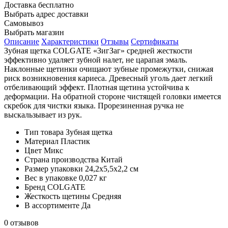
Доставка
бесплатно
Выбрать адрес доставки
Самовывоз
Выбрать магазин
Описание
Характеристики
Отзывы
Сертификаты
Зубная щетка COLGATE «ЗигЗаг» средней жесткости
эффективно удаляет зубной налет, не царапая эмаль.
Наклонные щетинки очищают зубные промежутки, снижая
риск возникновения кариеса. Древесный уголь дает легкий
отбеливающий эффект. Плотная щетина устойчива к
деформации. На обратной стороне чистящей головки имеется
скребок для чистки языка. Прорезиненная ручка не
выскальзывает из рук.
Тип товара
Зубная щетка
Материал
Пластик
Цвет
Микс
Страна производства
Китай
Размер упаковки
24,2х5,5х2,2 см
Вес в упаковке
0,027 кг
Бренд
COLGATE
Жесткость щетины
Средняя
В ассортименте
Да
0 отзывов