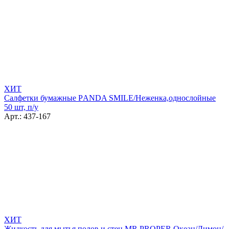
ХИТ
Салфетки бумажные РANDA SMILE/Неженка,однослойные
50 шт, п/у
Арт.: 437-167
ХИТ
Жидкость для мытья полов и стен MR PROPER Океан/Лимон/