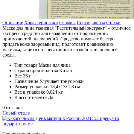
Описание
Характеристики
Отзывы
Сертификаты
Статьи
Маска для лица тканевая "Растительный экстракт" – отличное
экспресс-средство для избавлений от покраснений,
припухлостей, шелушений. Средство поможет быстро
придать коже здоровый вид, подготовит к нанесению
макияжа, защитит от негативного воздействия внешней
среды.
Тип товара
Маска для лица
Страна производства
Китай
Вес
36 г
Назначение
Улучшает тонус кожи
Размер упаковки
18,4x13x1,8 см
Вес в упаковке
0,024 кг
В ассортименте
Да
0 отзывов
Новый отзыв
Советы покупателям