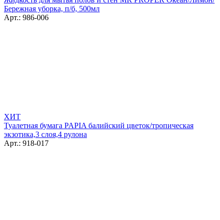
Бережная уборка, п/б, 500мл
Арт.: 986-006
ХИТ
Туалетная бумага PAPIA балийский цветок/тропическая
экзотика,3 слоя,4 рулона
Арт.: 918-017