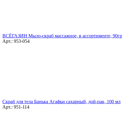
ВСЁГАЗИН Мыло-скраб массажное, в ассортименте, 90гр
Арт.: 953-054
Скраб для тела Банька Агафьи сахарный, дой-пак, 100 мл
Арт.: 951-114