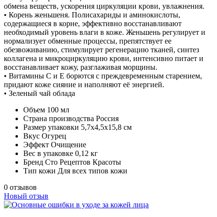
обмена веществ, ускорения циркуляции крови, увлажнения.
• Корень женьшеня. Полисахариды и аминокислоты,
содержащиеся в корне, эффективно восстанавливают
необходимый уровень влаги в коже. Женьшень регулирует и
нормализует обменные процессы, препятствует ее
обезвоживанию, стимулирует регенерацию тканей, синтез
коллагена и микроциркуляцию крови, интенсивно питает и
восстанавливает кожу, разглаживая морщины.
• Витамины С и Е борются с преждевременным старением,
придают коже сияние и наполняют её энергией.
• Зеленый чай облада
Объем
100 мл
Страна производства
Россия
Размер упаковки
5,7х4,5х15,8 см
Вкус
Огурец
Эффект
Очищение
Вес в упаковке
0,12 кг
Бренд
Сто Рецептов Красоты
Тип кожи
Для всех типов кожи
0 отзывов
Новый отзыв