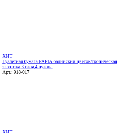
ХИТ
Туалетная бумага PAPIA балийский цветок/тропическая
экзотика,3 слоя,4 рулона
Арт.: 918-017
ХИТ