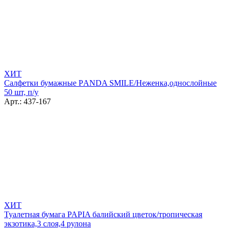
ХИТ
Салфетки бумажные РANDA SMILE/Неженка,однослойные
50 шт, п/у
Арт.: 437-167
ХИТ
Туалетная бумага PAPIA балийский цветок/тропическая
экзотика,3 слоя,4 рулона