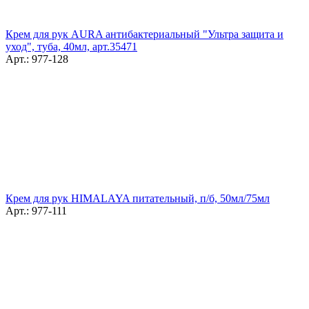
Крем для рук AURA антибактериальный "Ультра защита и
уход", туба, 40мл, арт.35471
Арт.: 977-128
Крем для рук HIMALAYA питательный, п/б, 50мл/75мл
Арт.: 977-111