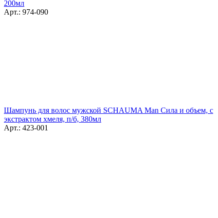
200мл
Арт.: 974-090
Шампунь для волос мужской SCHAUMA Man Сила и объем, с
экстрактом хмеля, п/б, 380мл
Арт.: 423-001