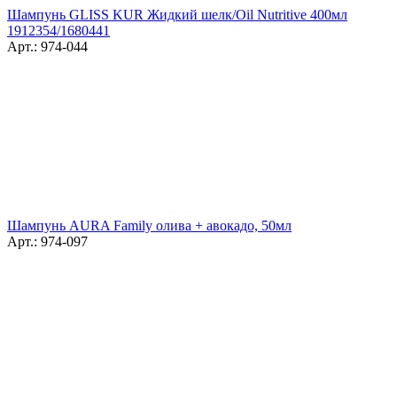
Шампунь GLISS KUR Жидкий шелк/Oil Nutritive 400мл
1912354/1680441
Арт.: 974-044
Шампунь AURA Family олива + авокадо, 50мл
Арт.: 974-097