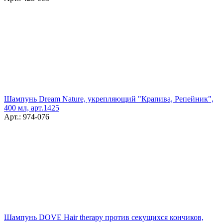
Шампунь Dream Nature, укрепляющий "Крапива, Репейник",
400 мл, арт.1425
Арт.: 974-076
Шампунь DOVE Hair therapy против секущихся кончиков,