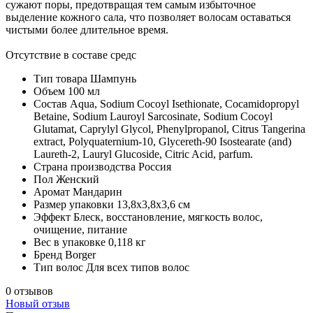
сужают поры, предотвращая тем самым избыточное
выделение кожного сала, что позволяет волосам оставаться
чистыми более длительное время.
Отсутствие в составе средс
Тип товара
Шампунь
Объем
100 мл
Состав
Aqua, Sodium Cocoyl Isethionate, Cocamidopropyl
Betaine, Sodium Lauroyl Sarcosinate, Sodium Cocoyl
Glutamat, Caprylyl Glycol, Phenylpropanol, Citrus Tangerina
extract, Polyquaternium-10, Glycereth-90 Isostearate (and)
Laureth-2, Lauryl Glucoside, Citric Acid, parfum.
Страна производства
Россия
Пол
Женский
Аромат
Мандарин
Размер упаковки
13,8х3,8х3,6 см
Эффект
Блеск, восстановление, мягкость волос,
очищение, питание
Вес в упаковке
0,118 кг
Бренд
Borger
Тип волос
Для всех типов волос
0 отзывов
Новый отзыв