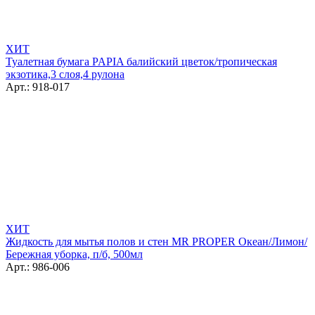
ХИТ
Туалетная бумага PAPIA балийский цветок/тропическая
экзотика,3 слоя,4 рулона
Арт.: 918-017
ХИТ
Жидкость для мытья полов и стен MR PROPER Океан/Лимон/
Бережная уборка, п/б, 500мл
Арт.: 986-006