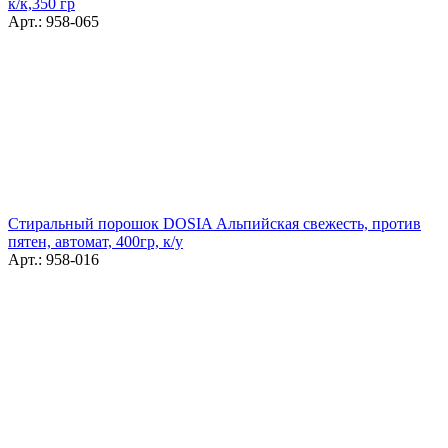
к/к,350 гр
Арт.: 958-065
Стиральный порошок DOSIA Альпийская свежесть, против
пятен, автомат, 400гр, к/у
Арт.: 958-016