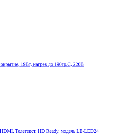
крытие, 19Вт, нагрев до 190гр.С, 220В
 HDMI, Телетекст, HD Ready, модель LE-LED24