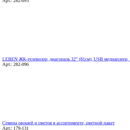
Арт.: 282-095
LEBEN ЖК-телевизор, диагональ 32" (81см), USB медиаплеер,
Арт.: 282-096
Семена овощей и цветов в ассортименте, цветной пакет
Арт.: 179-131