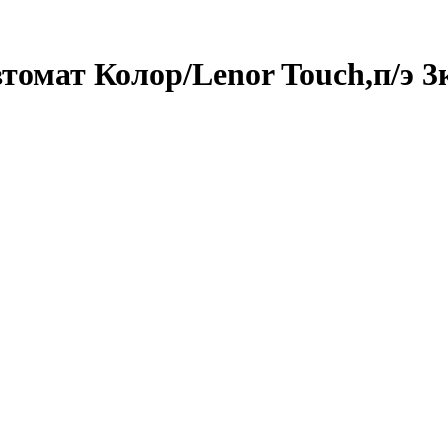
омат Колор/Lenor Touch,п/э 3к