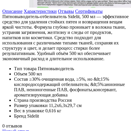
Описание
Характеристики
Отзывы
Сертификаты
Пятновыводитель-отбеливатель Sidelit, 500 мл — эффективное
средство для удаления стойких пятен и возвращения вещам
яркой чистоты. Формула глубоко проникает в волокна ткани,
устраняя загрязнения, желтизну и следы от продуктов,
напитков или косметики. Средство подходит для
использования с различными типами тканей, сохраняя их
структуру и цвет, и делает процесс стирки более
результативным. Удобный объём 500 мл обеспечивает
экономичный расход и длительное использование.
Тип товара
Пятновыводитель
Объем
500 мл
Состав
≥30% очищенная вода, ≥5%, но &lt;15%
кислородосодержащий отбеливатель; &lt;5%:анионные
ПАВ, неионогенные ПАВ, фосфонаты,консервант,
ароматизирующая добавка
Страна производства
Россия
Размер упаковки
11,2х6,3х29,7 см
Вес в упаковке
0,616 кг
Бренд
Sidelit
0 отзывов