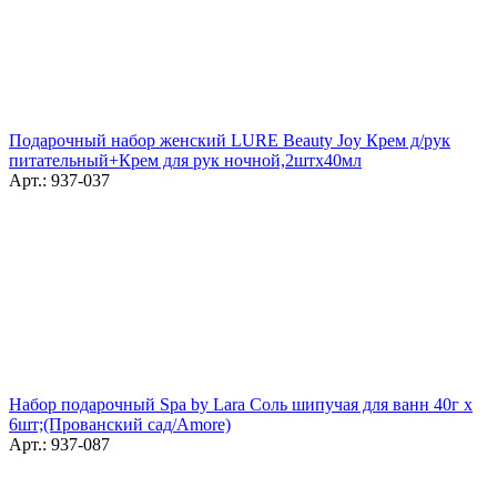
Подарочный набор женский LURE Beauty Joy Крем д/рук
питательный+Крем для рук ночной,2штх40мл
Арт.: 937-037
Набор подарочный Spa by Lara Соль шипучая для ванн 40г x
6шт;(Прованский сад/Amore)
Арт.: 937-087