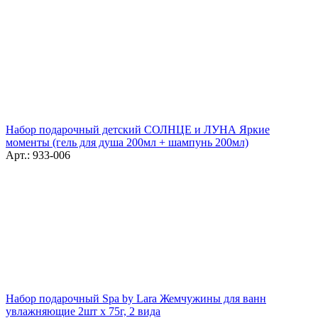
Набор подарочный детский СОЛНЦЕ и ЛУНА Яркие
моменты (гель для душа 200мл + шампунь 200мл)
Арт.: 933-006
Набор подарочный Spa by Lara Жемчужины для ванн
увлажняющие 2шт x 75г, 2 вида