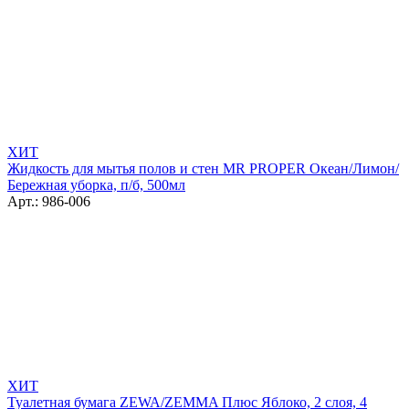
ХИТ
Жидкость для мытья полов и стен MR PROPER Океан/Лимон/
Бережная уборка, п/б, 500мл
Арт.: 986-006
ХИТ
Туалетная бумага ZEWA/ZEMMA Плюс Яблоко, 2 слоя, 4