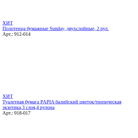
ХИТ
Полотенца бумажные Sunday, двухслойные, 2 рул.
Арт.: 912-014
ХИТ
Туалетная бумага PAPIA балийский цветок/тропическая
экзотика,3 слоя,4 рулона
Арт.: 918-017