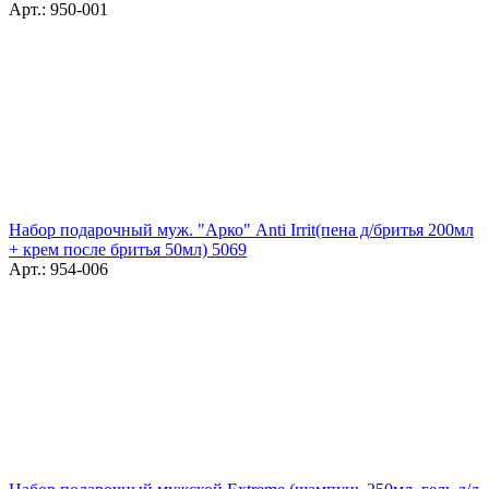
Арт.: 950-001
Набор подарочный муж. "Арко" Anti Irrit(пена д/бритья 200мл
+ крем после бритья 50мл) 5069
Арт.: 954-006