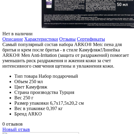
Нет в наличии
Описание
Характеристики
Отзывы
Сертификаты
Самый популярный состав набора ARKO® Men: пена для
бритья и крем после бритья - в стиле Камуфляж!Линейка
ARKO® Men Anti-Irritation (защита от раздражений) помогает
уменьшить риск раздражения и жжения кожи за счет
интенсивного смягчения щетины и увлажнения кожи.
Тип товара
Набор подарочный
Объем
250 мл
Цвет
Камуфляж
Страна производства
Турция
Вес
250 г
Размер упаковки
6,7х17,5х20,2 см
Вес в упаковке
0,397 кг
Бренд
ARKO
0 отзывов
Новый отзыв