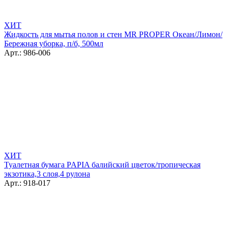
ХИТ
Жидкость для мытья полов и стен MR PROPER Океан/Лимон/
Бережная уборка, п/б, 500мл
Арт.: 986-006
ХИТ
Туалетная бумага PAPIA балийский цветок/тропическая
экзотика,3 слоя,4 рулона
Арт.: 918-017