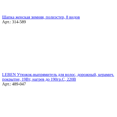
Шапка женская зимняя, полиэстер, 8 видов
Арт.: 314-589
LEBEN Утюжок-выпрямитель для волос, дорожный, керамич.
покрытие, 19Вт, нагрев до 190гр.С, 220В
Арт.: 489-047