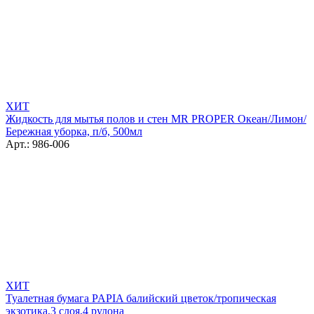
ХИТ
Жидкость для мытья полов и стен MR PROPER Океан/Лимон/
Бережная уборка, п/б, 500мл
Арт.: 986-006
ХИТ
Туалетная бумага PAPIA балийский цветок/тропическая
экзотика,3 слоя,4 рулона