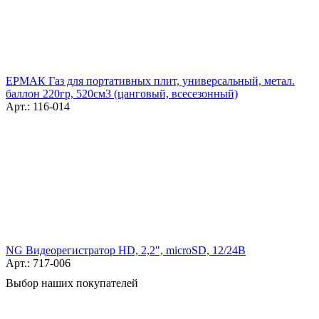
ЕРМАК Газ для портативных плит, универсальный, метал.
баллон 220гр, 520см3 (цанговый, всесезонный)
Арт.: 116-014
NG Видеорегистратор HD, 2,2", microSD, 12/24В
Арт.: 717-006
Выбор наших покупателей