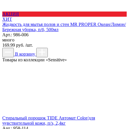
АКЦИЯ
ХИТ
Жидкость для мытья полов и стен MR PROPER Океан/Лимон/
Бережная уборка, п/б, 500мл
Арт.: 986-006
много
169.99 руб. /шт.
В корзину
Товары из коллекции «Sensitive»
Стиральный порошок TIDE Автомат Color/для
чувствительной кожи, п/э, 2,4кг
Арт.: 958-114