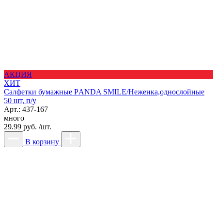
АКЦИЯ
ХИТ
Салфетки бумажные РANDA SMILE/Неженка,однослойные
50 шт, п/у
Арт.: 437-167
много
29.99 руб. /шт.
В корзину