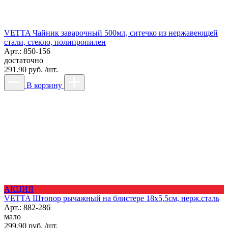
VETTA Чайник заварочный 500мл, ситечко из нержавеющей
стали, стекло, полипропилен
Арт.: 850-156
достаточно
291.90 руб. /шт.
В корзину
АКЦИЯ
VETTA Штопор рычажный на блистере 18х5,5см, нерж.сталь
Арт.: 882-286
мало
299.90 руб. /шт.