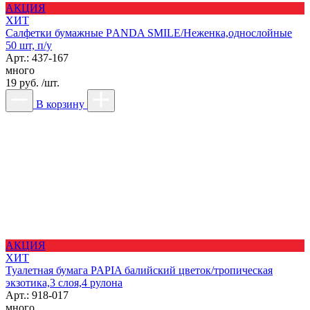
АКЦИЯ
ХИТ
Салфетки бумажные РANDA SMILE/Неженка,однослойные
50 шт, п/у
Арт.: 437-167
много
19 руб. /шт.
В корзину
АКЦИЯ
ХИТ
Туалетная бумага PAPIA балийский цветок/тропическая
экзотика,3 слоя,4 рулона
Арт.: 918-017
много