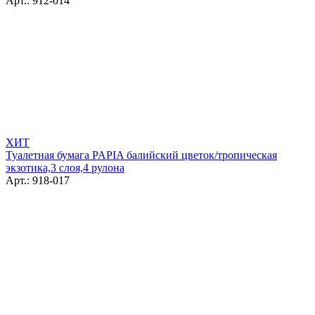
Арт.: 912-014
ХИТ
Туалетная бумага PAPIA балийский цветок/тропическая
экзотика,3 слоя,4 рулона
Арт.: 918-017