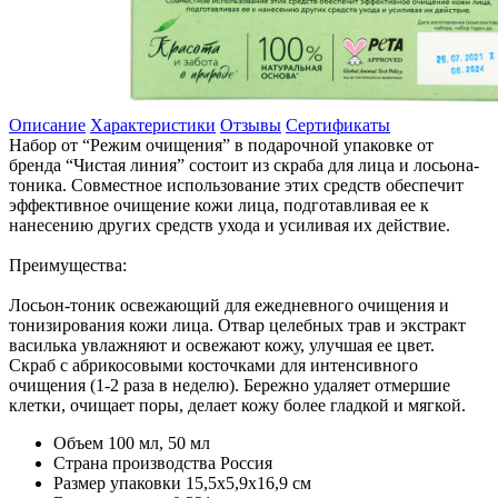
Описание
Характеристики
Отзывы
Сертификаты
Набор от “Режим очищения” в подарочной упаковке от
бренда “Чистая линия” состоит из скраба для лица и лосьона-
тоника. Совместное использование этих средств обеспечит
эффективное очищение кожи лица, подготавливая ее к
нанесению других средств ухода и усиливая их действие.
Преимущества:
Лосьон-тоник освежающий для ежедневного очищения и
тонизирования кожи лица. Отвар целебных трав и экстракт
василька увлажняют и освежают кожу, улучшая ее цвет.
Скраб с абрикосовыми косточками для интенсивного
очищения (1-2 раза в неделю). Бережно удаляет отмершие
клетки, очищает поры, делает кожу более гладкой и мягкой.
Объем
100 мл, 50 мл
Страна производства
Россия
Размер упаковки
15,5х5,9х16,9 см