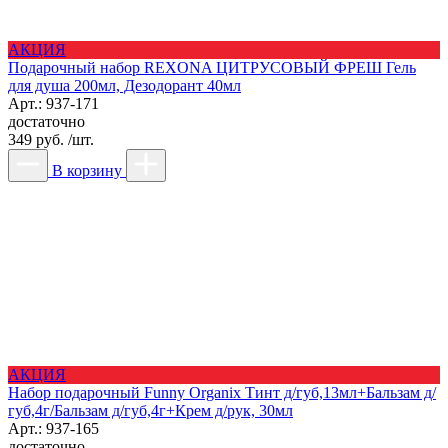
АКЦИЯ
Подарочный набор REXONA ЦИТРУСОВЫЙ ФРЕШ Гель
для душа 200мл, Дезодорант 40мл
Арт.: 937-171
достаточно
349 руб. /шт.
В корзину
АКЦИЯ
Набор подарочный Funny Organix Тинт д/губ,13мл+Бальзам д/
губ,4г/Бальзам д/губ,4г+Крем д/рук, 30мл
Арт.: 937-165
достаточно