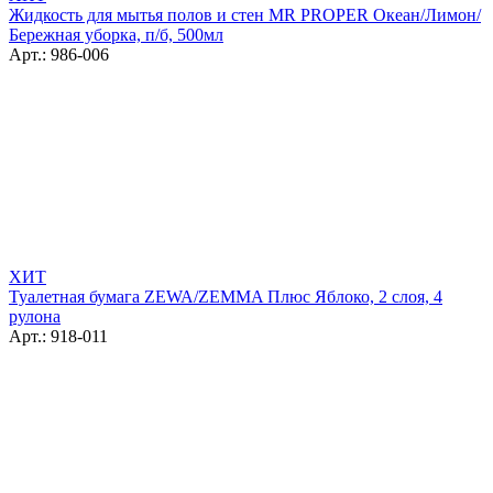
Жидкость для мытья полов и стен MR PROPER Океан/Лимон/
Бережная уборка, п/б, 500мл
Арт.: 986-006
ХИТ
Туалетная бумага ZEWA/ZEMMA Плюс Яблоко, 2 слоя, 4
рулона
Арт.: 918-011