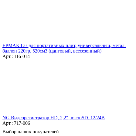
ЕРМАК Газ для портативных плит, универсальный, метал.
баллон 220гр, 520см3 (цанговый, всесезонный)
Арт.: 116-014
NG Видеорегистратор HD, 2,2", microSD, 12/24В
Арт.: 717-006
Выбор наших покупателей