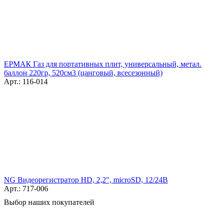
ЕРМАК Газ для портативных плит, универсальный, метал.
баллон 220гр, 520см3 (цанговый, всесезонный)
Арт.: 116-014
NG Видеорегистратор HD, 2,2", microSD, 12/24В
Арт.: 717-006
Выбор наших покупателей