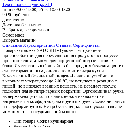
Техснабовская улица, 3Щ
пн-пт 09:00-19:00, сб-вс 10:00-18:00
99.90 руб. /шт.
достаточно
Доставка
бесплатно
Выбрать адрес доставки
Самовывоз
Выбрать магазин
Описание
Характеристики
Отзывы
Сертификаты
Поварская ложка SATOSHI «Тулон» – это удобное
приспособление для перемешивания продуктов в процессе
приготовления, а также для порционной подачи готовых
блюд. Имеет стильный дизайн в благородном бежевом цвете и
станет гармоничным дополнением интерьера кухни.
Качественный безопасный пищевой силикон устойчив к
высоким температурам до 240 °С, не вступает в реакцию с
пищей, не выделяет вредных веществ, не царапает посуду,
подходит для антипригарных покрытий. Эргономичная ручка
из нержавеющей стали с силиконовой накладкой не
нагревается и комфортно фиксируется в руке. Ложка не гнется
и не деформируется. Не требует специального ухода: изделие
можно мыть в посудомоечной машине.
Тип товара
Ложка кулинарная
Размер
33,6х6,7 см