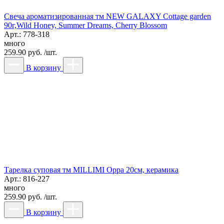
Свеча ароматизированная тм NEW GALAXY Cottage garden
90г,Wild Honey, Summer Dreams, Cherry Blossom
Арт.: 778-318
много
259.90 руб. /шт.
В корзину
Тарелка суповая тм MILLIMI Орра 20см, керамика
Арт.: 816-227
много
259.90 руб. /шт.
В корзину