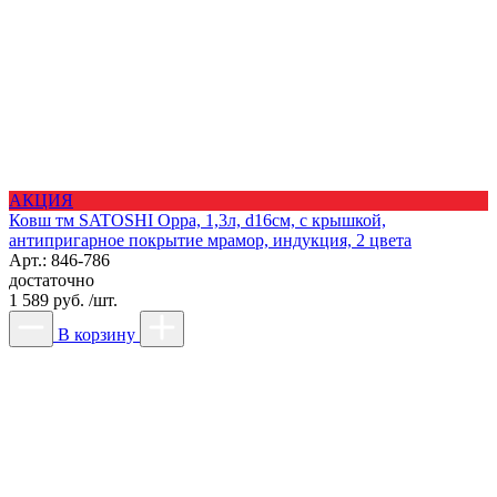
АКЦИЯ
Ковш тм SATOSHI Орра, 1,3л, d16см, с крышкой,
антипригарное покрытие мрамор, индукция, 2 цвета
Арт.: 846-786
достаточно
1 589 руб. /шт.
В корзину