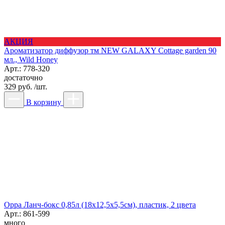
АКЦИЯ
Ароматизатор диффузор тм NEW GALAXY Cottage garden 90
мл., Wild Honey
Арт.: 778-320
достаточно
329 руб. /шт.
В корзину
Орра Ланч-бокс 0,85л (18х12,5х5,5см), пластик, 2 цвета
Арт.: 861-599
много