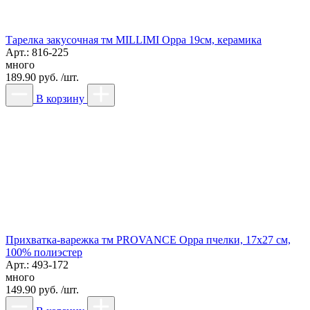
Тарелка закусочная тм MILLIMI Орра 19см, керамика
Арт.: 816-225
много
189.90 руб. /шт.
В корзину
Прихватка-варежка тм PROVANCE Орра пчелки, 17х27 см,
100% полиэстер
Арт.: 493-172
много
149.90 руб. /шт.