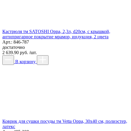
Кастрюля тм SATOSHI Орра, 2,3л, d20см, с крышкой,
антипригарное покрытие мрамор, индукция, 2 цвета
Арт.: 846-787
достаточно
2 639.90 руб. /шт.
В корзину
Коврик для сушки посуды тм Vetta Орра, 30х40 см, полиэстер,
латекс